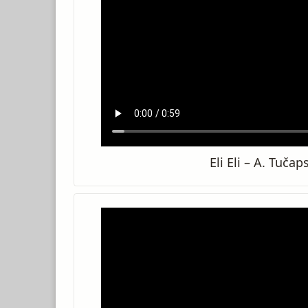
Eli Eli – A. Tučap