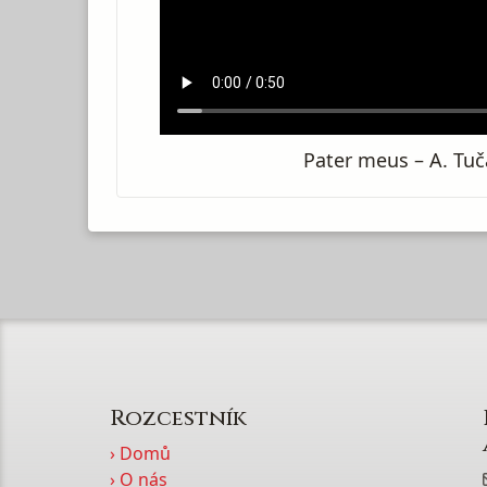
Pater meus – A. Tu
Rozcestník
› Domů
› O nás