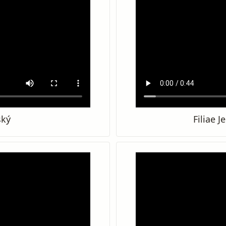
ský
Filiae 