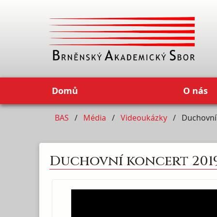
Domů
O nás
BAS
Média
Videoukázky
Duchovní
Duchovní koncert 201