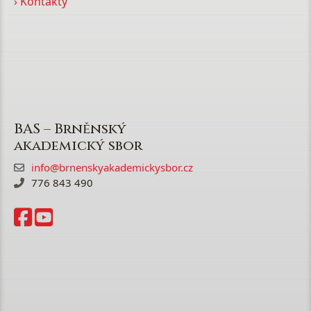
› Kontakty
BAS – Brněnský
akademický sbor
info@brnenskyakademickysbor.cz
776 843 490