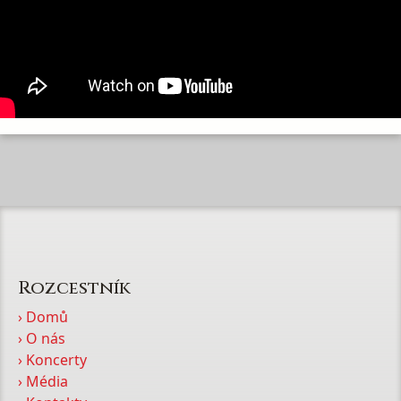
Rozcestník
› Domů
› O nás
› Koncerty
› Média